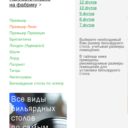
12 футов
на фабрику
>
10 футов
9 футов
8 футов
Премьер
7 футов
Премьер Люкс
Премьер Премиум
Бригантина
Выберите необходимый
Вам размер бильярдного
Лондон (Адмирал)
стола, учитывая размеры
помещения.
Шале
В таблице ниже
Лорд
приведены
рекомендуемые размеры
Патриот
помещения для
установки бильярдного
Титан
стола.
Аксессуары
Бильярдные столы по эскизу