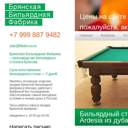
Цены на сайте 
пожалуйста, а
+7 999 887 9482
главная
Фабрика
Ус
Бланк заказа
sale@8futov.ru.ru
Брянская Бильярдная Фабрика
– производство бильярдных
столов в Брянске.
Срок изготовления
бильярдного стола — 7 дней!
Являясь основным отделом
продаж брянской бильярдной
фабрики в Москве, работая с
фабрикой без посредников,
обеспечиваем самые выгодные
условия и низкие цены в России.
Часы работы офиса продаж
Брянской фабрики:
Бильярдный ст
ежедневно с 10.00 до 20.00
Ardesia из дуба
Написать письмо