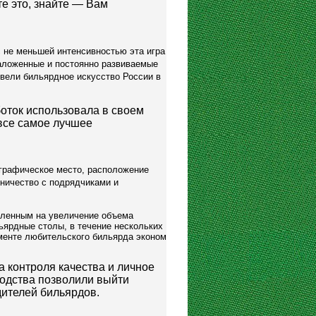
е это, знайте — Вам
 не меньшей интенсивностью эта игра
заложенные и постоянно развиваемые
ивели бильярдное искусство России в
оток использовала в своем
все самое лучшее
ографическое место, расположение
дничество с подрядчиками и
вленным на увеличение объема
ьярдные столы, в течение нескольких
менте любительского бильярда эконом
 контроля качества и личное
водства позволили выйти
дителей бильярдов.