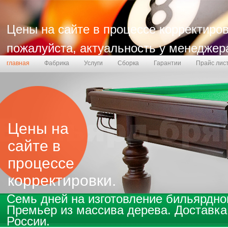
Цены на сайте в процессе корректиров
пожалуйста, актуальность у менеджер
главная
Фабрика
Услуги
Сборка
Гарантии
Прайс лис
Бланк заказа
Цены на
сайте в
процессе
корректировки.
Семь дней на изготовление
бильярдног
Премьер
из массива дерева. Доставка
России.