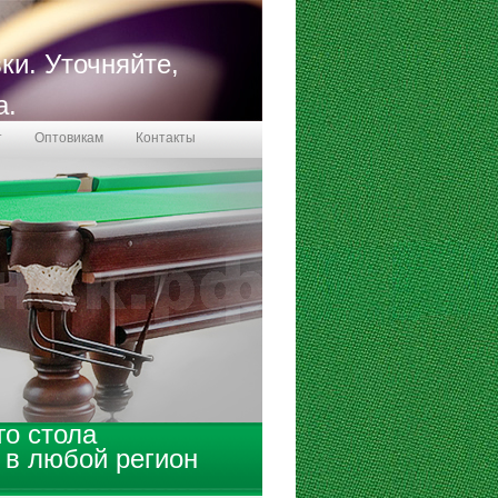
ки. Уточняйте,
а.
т
Оптовикам
Контакты
о стола
 в любой регион