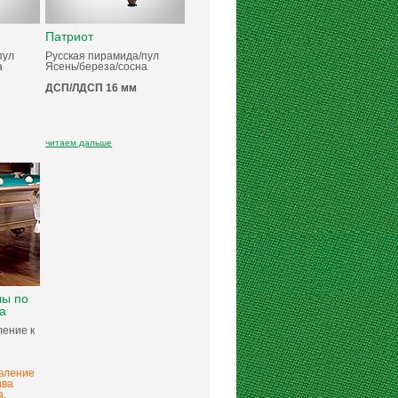
Патриот
пул
Русская пирамида/пул
а
Ясень/береза/сосна
ДСП/ЛДСП 16 мм
читаем дальше
лы по
а
ление к
вление
ива
а,