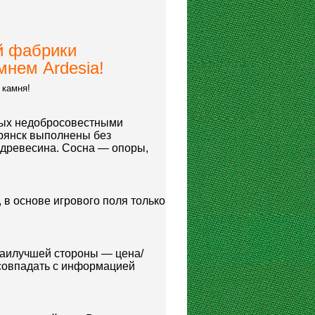
й фабрики
мнем Ardesia!
 камня!
мых недобросовестными
рянск выполнены без
 древесина. Сосна — опоры,
 в основе игрового поля только
наилучшей стороны — цена/
 совпадать с информацией