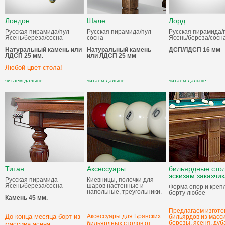
Лондон
Шале
Лорд
Русская пирамида/пул
Русская пирамида/пул
Русская пирамида/
Ясень/береза/сосна
сосна
Ясень/береза/сосн
Натуральный камень или
Натуральный камень
ДСП/ЛДСП 16 мм
ЛДСП 25 мм.
или ЛДСП 25 мм
Любой цвет стола!
читаем дальше
читаем дальше
читаем дальше
Титан
Аксессуары
бильярдные сто
эскизам заказчик
Русская пирамида
Киевницы, полочки для
Ясень/береза/сосна
шаров настенные и
Форма опор и креп
напольные, треугольники.
борту любое
Камень 45 мм.
Предлагаем изгото
До конца месяца борт из
Аксессуары для Брянских
бильярдов из масс
березы, ясеня, дуб
бильярдных столов от
массива ясеня