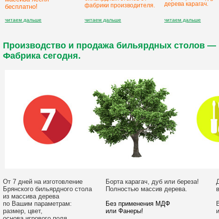
дерева карагач.
фабрики производителя.
бесплатно!
читаем дальше
читаем дальше
читаем дальше
Производство и продажа бильярдных столов —
Фабрика сегодня.
От 7 дней на изготовление
Борта карагач, дуб или береза!
Брянского бильярдного стола
Полностью
массив дерева.
из массива дерева
по Вашим параметрам:
Без применения МДФ
размер, цвет,
или Фанеры!
основа игрового поля