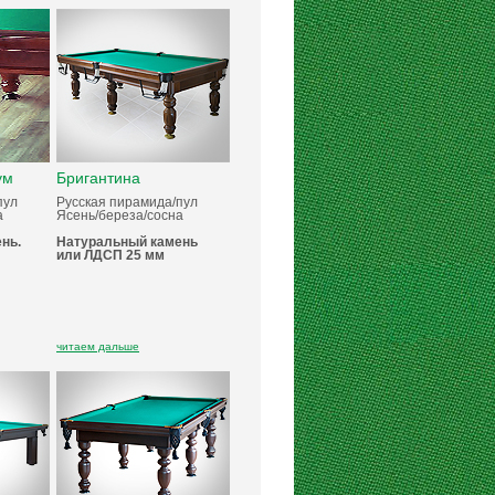
ум
Бригантина
пул
Русская пирамида/пул
а
Ясень/береза/сосна
нь.
Натуральный камень
или ЛДСП 25 мм
читаем дальше