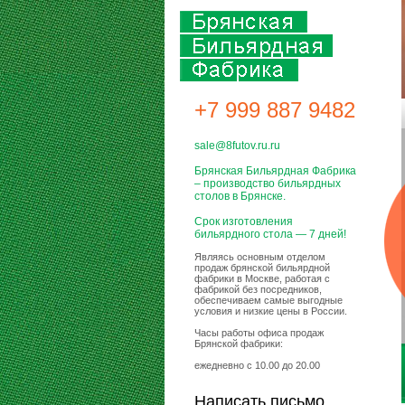
+7 999 887 9482
sale@8futov.ru.ru
Брянская Бильярдная Фабрика
– производство бильярдных
столов в Брянске.
Срок изготовления
бильярдного стола — 7 дней!
Являясь основным отделом
продаж брянской бильярдной
фабрики в Москве, работая с
фабрикой без посредников,
обеспечиваем самые выгодные
условия и низкие цены в России.
Часы работы офиса продаж
Брянской фабрики:
ежедневно с 10.00 до 20.00
Написать письмо