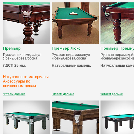
Премьер
Премьер Люкс
Премьер Преми
Русская пирамида/пул
Русская пирамида/пул
Русская пирамида/
Ясень/береза/сосна
Ясень/береза/сосна
Ясень/береза/сосн
ЛДСП 25 мм.
Натуральный камень.
Натуральный каме
Натуральные материалы.
Аксессуары по
сниженным ценам.
читаем дальше
читаем дальше
читаем дальше