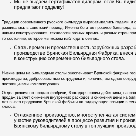
Мы не выдаем сертификатов дилерам, если Вы видит
предлагают подделку!
Традиции современного русского бильярда вырабатывались годами, и с
развивалась в советский период. Именно богатое прошлое бильярда, 
навыки конструирования, технологии разных времен и разных стран пр
то состояние, которое мы можем наблюдать сейчас.
Связь времен и преемственность зарубежных разраб
производстве Брянская Бильярдная Фабрика, внеся 
в конструкцию современного
бильярдного
стола
.
Низкие цены на бильярдные столы обеспечивает Брянской фабрике ге
производства, добросовестные сотрудники и, конечно, выгодное сотру
поставщиками комплектующих.
Отдел розничных продаж фабрики, благодаря своим действиям, напра
продаж за счет снижения внутренних расходов и снижения цены на бил
лет вывел продукцию Брянской фабрики на лидирующие позиции в сег
класса.
Отлаженное производство, многоступенчатая система
участие руководителей в процессе развития и произ
Брянскому бильярдному столу в топ лучших произво