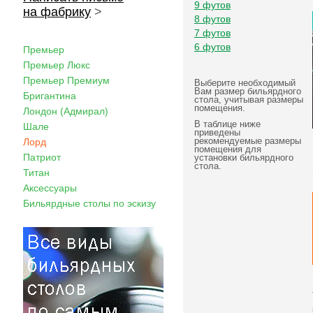
9 футов
на фабрику
>
8 футов
7 футов
6 футов
Премьер
Премьер Люкс
Премьер Премиум
Выберите необходимый
Вам размер бильярдного
Бригантина
стола, учитывая размеры
помещения.
Лондон (Адмирал)
В таблице ниже
Шале
приведены
рекомендуемые размеры
Лорд
помещения для
Патриот
установки бильярдного
стола.
Титан
Аксессуары
Бильярдные столы по эскизу