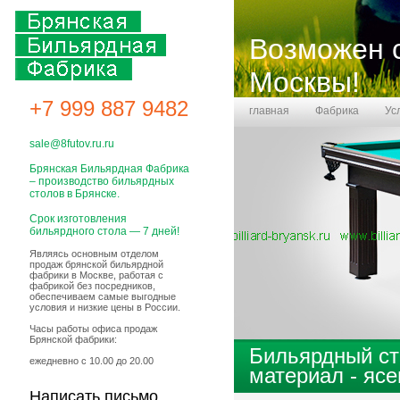
Возможен 
Москвы
!
+7 999 887 9482
главная
Фабрика
Ус
Бланк заказа
sale@8futov.ru.ru
Брянская Бильярдная Фабрика
– производство бильярдных
столов в Брянске.
Срок изготовления
бильярдного стола — 7 дней!
Являясь основным отделом
продаж брянской бильярдной
фабрики в Москве, работая с
фабрикой без посредников,
обеспечиваем самые выгодные
условия и низкие цены в России.
Часы работы офиса продаж
Брянской фабрики:
Бильярдный ст
ежедневно с 10.00 до 20.00
материал - ясе
Написать письмо