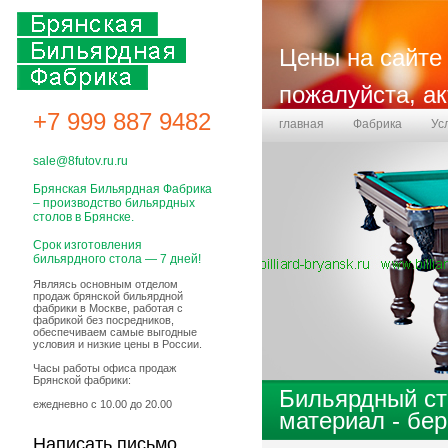
Цены на сайте 
пожалуйста, а
+7 999 887 9482
главная
Фабрика
Ус
Бланк заказа
sale@8futov.ru.ru
Брянская Бильярдная Фабрика
– производство бильярдных
столов в Брянске.
Срок изготовления
бильярдного стола — 7 дней!
Являясь основным отделом
продаж брянской бильярдной
фабрики в Москве, работая с
фабрикой без посредников,
обеспечиваем самые выгодные
условия и низкие цены в России.
Часы работы офиса продаж
Брянской фабрики:
Бильярдный ст
ежедневно с 10.00 до 20.00
материал - бер
Написать письмо