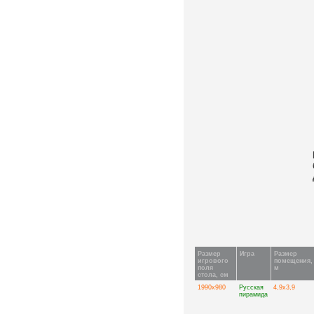
Размер
Игра
Размер
игрового
помещения,
поля
м
стола, см
1990х980
Русская
4,9х3,9
пирамида