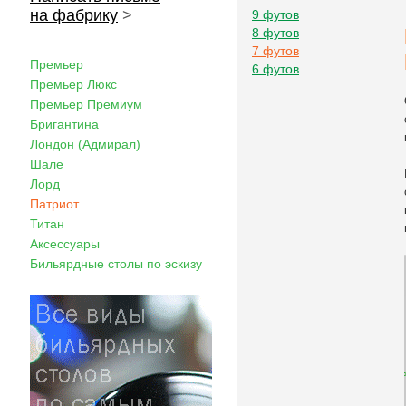
на фабрику
>
9 футов
8 футов
7 футов
Премьер
6 футов
Премьер Люкс
Премьер Премиум
Бригантина
Лондон (Адмирал)
Шале
Лорд
Патриот
Титан
Аксессуары
Бильярдные столы по эскизу