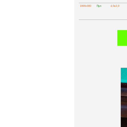
1990х980
Пул
4,9х3,9