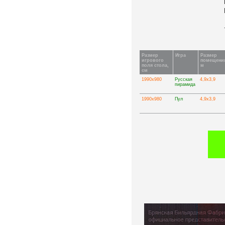
Размер
Игра
Размер
игрового
помещени
поля стола,
м
см
1990х980
Русская
4,9х3,9
пирамида
1990х980
Пул
4,9х3,9