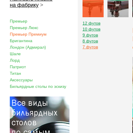
на фабрику
>
Премьер
12 футов
Премьер Люкс
10 футов
Премьер Премиум
9 футов
Бригантина
8 футов
7 футов
Лондон (Адмирал)
Шале
Лорд
Патриот
Титан
Аксессуары
Бильярдные столы по эскизу