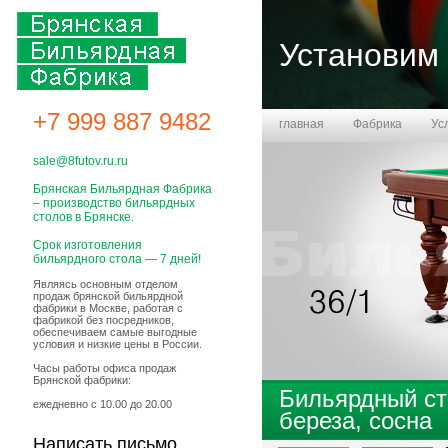
Установим 
+7 999 887 9482
главная
Фабрика
Ус
Бланк заказа
sale@8futov.ru.ru
Брянская Бильярдная Фабрика
– производство бильярдных
столов в Брянске.
Срок изготовления
бильярдного стола — 7 дней!
Являясь основным отделом
продаж брянской бильярдной
фабрики в Москве, работая с
фабрикой без посредников,
обеспечиваем самые выгодные
условия и низкие цены в России.
Часы работы офиса продаж
Брянской фабрики:
Бильярдный ст
ежедневно с 10.00 до 20.00
береза, сосна
Написать письмо