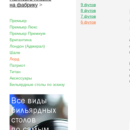
на фабрику
>
9 футов
8 футов
7 футов
Премьер
6 футов
Премьер Люкс
Премьер Премиум
Бригантина
Лондон (Адмирал)
Шале
Лорд
Патриот
Титан
Аксессуары
Бильярдные столы по эскизу