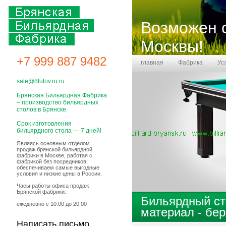
Возможен 
Москвы
!
+7 999 887 9482
главная
Фабрика
Ус
Бланк заказа
sale@8futov.ru.ru
Брянская Бильярдная Фабрика
– производство бильярдных
столов в Брянске.
Срок изготовления
бильярдного стола — 7 дней!
Являясь основным отделом
продаж брянской бильярдной
фабрики в Москве, работая с
фабрикой без посредников,
обеспечиваем самые выгодные
условия и низкие цены в России.
Часы работы офиса продаж
Брянской фабрики:
Бильярдный ст
ежедневно с 10.00 до 20.00
материал - бер
Написать письмо