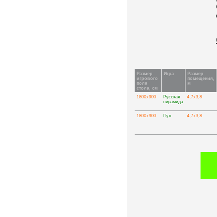
Размер
Игра
Размер
игрового
помещения,
поля
м
стола, см
1800х900
Русская
4,7х3,8
пирамида
1800х900
Пул
4,7х3,8