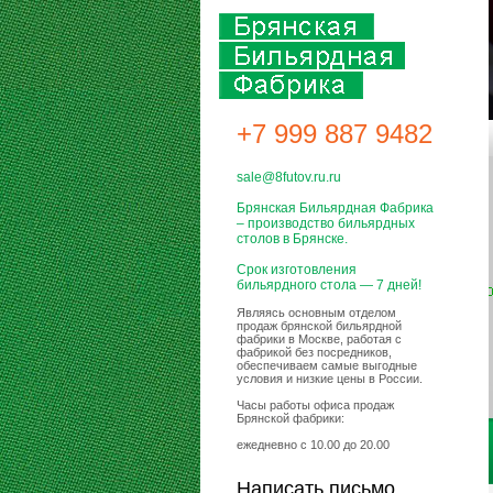
+7 999 887 9482
sale@8futov.ru.ru
Брянская Бильярдная Фабрика
– производство бильярдных
столов в Брянске.
Срок изготовления
бильярдного стола — 7 дней!
Являясь основным отделом
продаж брянской бильярдной
фабрики в Москве, работая с
фабрикой без посредников,
обеспечиваем самые выгодные
условия и низкие цены в России.
Часы работы офиса продаж
Брянской фабрики:
ежедневно с 10.00 до 20.00
Написать письмо