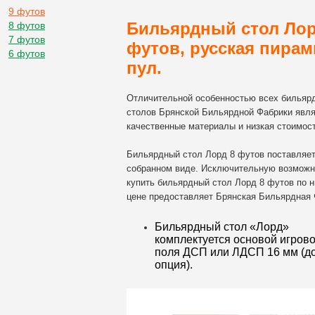
9 футов
Бильярдный стол Лор
8 футов
7 футов
футов, русская пирам
6 футов
пул.
Отличительной особенностью всех бильяр
столов Брянской Бильярдной Фабрики явл
качественные материалы и низкая стоимост
Бильярдный стол Лорд 8 футов поставляет
собранном виде. Исключительную возможн
купить бильярдный стол Лорд 8 футов по н
цене предоставляет Брянская Бильярдная 
Бильярдный стол «Лорд»
комплектуется основой игрово
поля ДСП или ЛДСП 16 мм (до
опция).