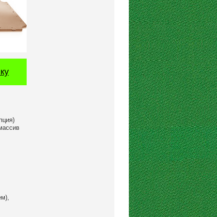
ку
пция)
 массив
м),