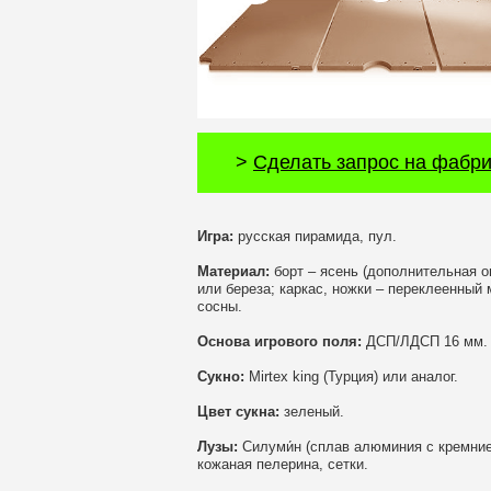
>
Сделать запрос на фабри
Игра:
русская пирамида, пул.
Материал:
борт – ясень (дополнительная о
или береза; каркас, ножки – переклеенный
сосны.
Основа игрового поля:
ДСП/ЛДСП 16 мм.
Сукно:
Mirtex king (Турция) или аналог.
Цвет сукна:
зеленый.
Лузы:
Силуми́н (сплав алюминия с кремние
кожаная пелерина, сетки.