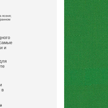
а ясеня;
бранном
дного
 самые
и и
для
те
и
 в
ой