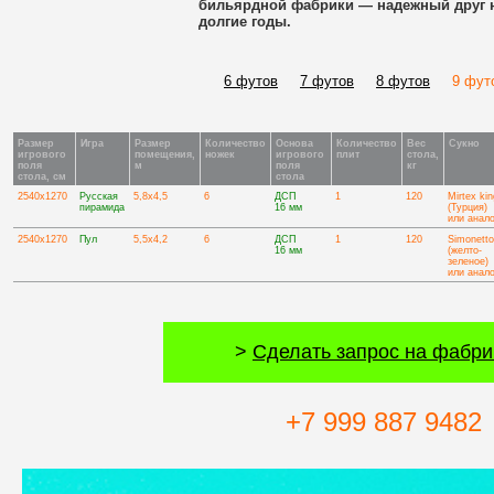
бильярдной фабрики — надежный друг 
долгие годы.
6
футов
7
футов
8 футов
9 ф
Размер
Игра
Размер
Количество
Основа
Количество
Вес
Сукно
игрового
помещения,
ножек
игрового
плит
стола,
поля
м
поля
кг
стола, см
стола
2540х1270
Русская
5,8х4,5
6
ДСП
1
120
Mirtex kin
пирамида
16 мм
(Турция)
или анало
2540х1270
Пул
5,5х4,2
6
ДСП
1
120
Simonetto
16 мм
(желто-
зеленое)
или анало
>
Сделать запрос на фабри
+7 999 887 9482