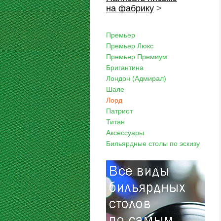
на фабрику
>
Премьер
Премьер Люкс
Премьер Премиум
Бригантина
Лондон (Адмирал)
Шале
Лорд
Патриот
Титан
Аксессуары
Бильярдные столы по эскизу