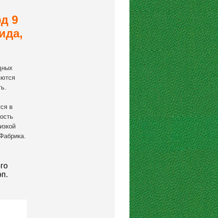
д 9
ида,
дных
яются
ь.
ся в
ость
изкой
Фабрика.
го
п.