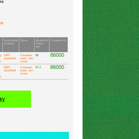
на
утов
Бортовая
Лузы
Диаметр
Стоимость
резина
шара,
мм
86000
g
DBO
Силумин,
68
speedball
кожа, лен
г
сетка
86000
DBO
Силумин,
57,2
speedball
кожа, лен
сетка
г
ку