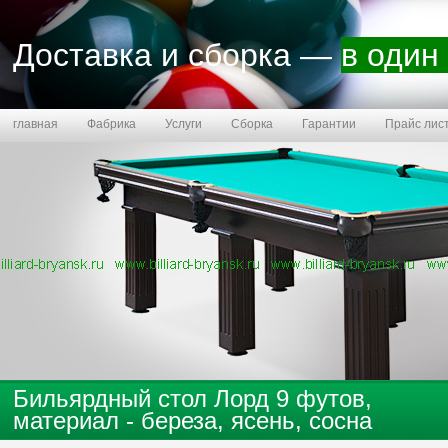
Доставка и сборка —
в один
главная
Фабрика
Услуги
Сборка
Гарантии
Прайс лис
Бланк заказа
Бильярдный стол Лорд 9 футов,
материал - береза, ясень, сосна